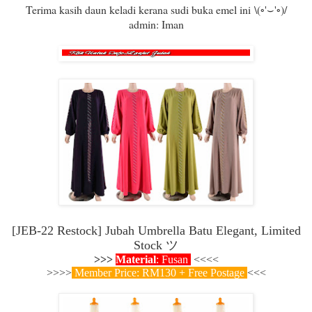
Terima kasih daun keladi kerana sudi buka emel ini \(◦'⌣'◦)/
admin: Iman
[JEB-22 Restock] Jubah Umbrella Batu Elegant, Limited
Stock
ツ
>>>
Material
: Fusan
<<<<
>>>>
Member Price: RM130 + Free Postage
<<<