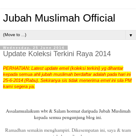
Jubah Muslimah Official
▼
Wednesday, 25 June 2014
Update Koleksi Terkini Raya 2014
PERHATIAN: Latest
update emel (koleksi terkini) yg dihantar
kepada semua ahli jubah muslimah berdaftar adalah pada hari ini
25-6-2014 (Rabu). Sekiranya sis tidak menerima emel ini sila PM
kami segera ya.
Assalamualaikum wbt & Salam hormat daripada Jubah Muslimah
kepada semua pengunjung blog ini.
Ramadhan semakin menghampiri. Dikesempatan ini, saya & team