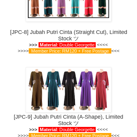
[JPC-8] Jubah Putri Cinta (Straight Cut)
, Limited
Stock
ツ
>>>
Material
:
Double
Georgette
<<<<
>>>>
Member Price: RM120 + Free Postage
<<<
[JPC-9] Jubah Putri Cinta (A-Shape), Limited
Stock
ツ
>>>
Material
:
Double
Georgette
<<<<
>>>>
Member Price: RM120 + Free Postage
<<<