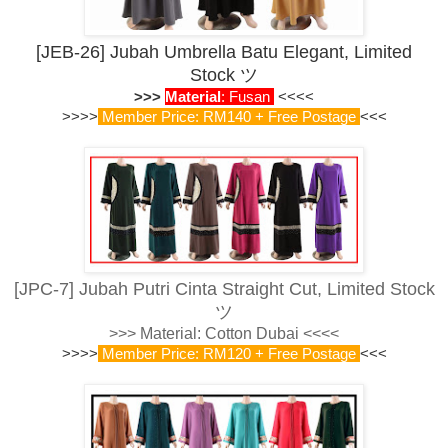
[JEB-26] Jubah Umbrella Batu Elegant, Limited
Stock
ツ
>>>
Material
: Fusan
<<<<
>>>>
Member Price: RM140 + Free Postage
<<<
[JPC-7] Jubah Putri Cinta Straight Cut, Limited Stock
ツ
>>> Material: Cotton Dubai <<<<
>>>>
Member Price: RM120 + Free Postage
<<<