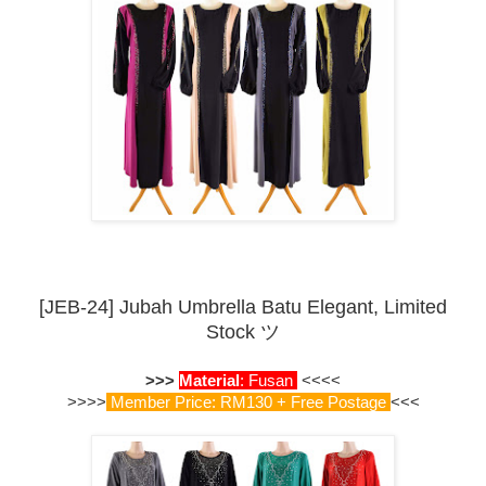
[JEB-24] Jubah Umbrella Batu Elegant, Limited
Stock
ツ
>>>
Material
: Fusan
<<<<
>>>>
Member Price: RM130 + Free Postage
<<<