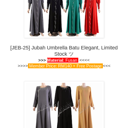
[JEB-25] Jubah Umbrella Batu Elegant, Limited
Stock
ツ
>>>
Material
: Fusan
<<<<
>>>>
Member Price: RM140 + Free Postage
<<<