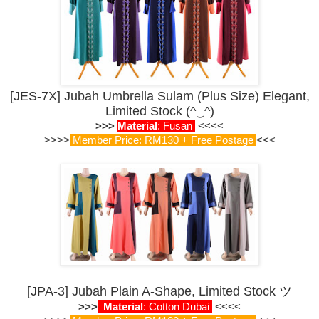
[JES-7X] Jubah Umbrella Sulam (Plus Size) Elegant,
Limited Stock (^‿^)
>>>
Material
: Fusan
<<<<
>>>>
Member Price: RM130 + Free Postage
<<<
[JPA-3] Jubah Plain A-Shape, Limited Stock
ツ
>>>
Material
: Cotton Dubai
<<<<