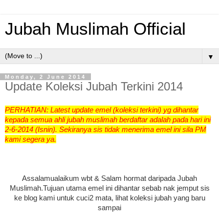
Jubah Muslimah Official
▼
Monday, 2 June 2014
Update Koleksi Jubah Terkini 2014
PERHATIAN: Latest
update emel (koleksi terkini) yg dihantar
kepada semua ahli jubah muslimah berdaftar adalah pada hari ini
2-6-2014 (Isnin). Sekiranya sis tidak menerima emel ini sila PM
kami segera ya.
Assalamualaikum wbt & Salam hormat daripada Jubah
Muslimah.
Tujuan utama emel ini dihantar sebab n
ak jemput sis
ke blog kami untuk cuci2 mata, lihat koleksi jubah yang baru
sampai