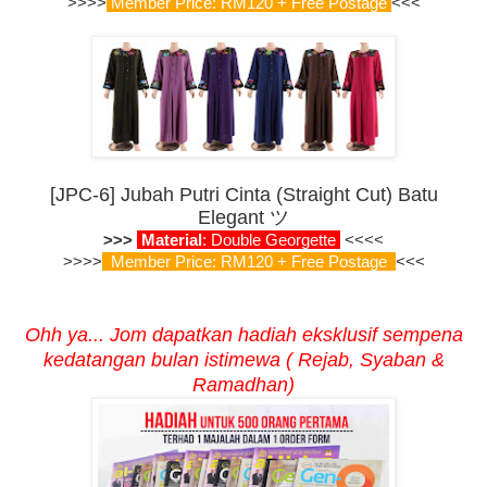
>>>>
Member Price: RM120 + Free Postage
<<<
[JPC-6] Jubah Putri Cinta (Straight Cut) Batu
Elegant
ツ
>>>
Material
:
Double
Georgette
<<<<
>>>>
Member Price: RM120 + Free Postage
<<<
Ohh ya... Jom dapatkan hadiah eksklusif sempena
kedatangan bulan istimewa ( Rejab, Syaban &
Ramadhan)