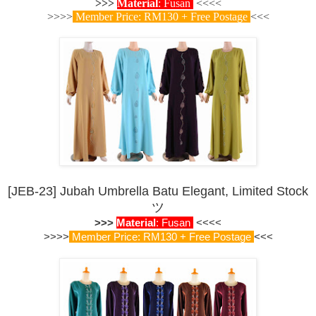
>>>
Material
: Fusan
<<<<
>>>>
Member Price: RM130 + Free Postage
<<<
[JEB-23] Jubah Umbrella Batu Elegant, Limited Stock
ツ
>>>
Material
: Fusan
<<<<
>>>>
Member Price: RM130 + Free Postage
<<<