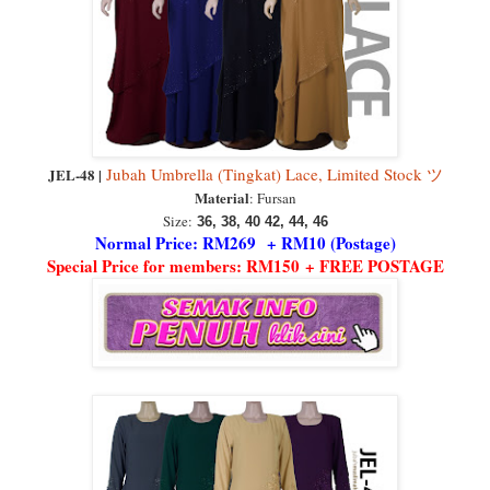
Jubah Umbrella (Tingkat) Lace, Limited Stock ツ
JEL-48 |
Material
: Fursan
Size:
36, 38, 40 42, 44, 46
Normal Price: RM269 + RM10 (Postage)
Special Price for members: RM150 + FREE POSTAGE