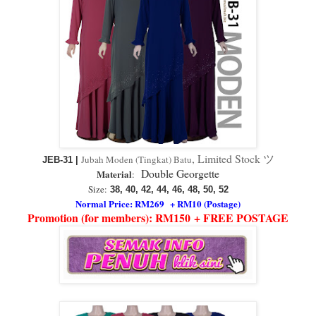
, Limited Stock ツ
Jubah Moden (Tingkat) Batu
JEB-31 |
Double Georgette
Material
:
Size:
38, 40, 42, 44, 46, 48, 50, 52
Normal Price: RM269 + RM10 (Postage)
Promotion (for members): RM150 + FREE POSTAGE