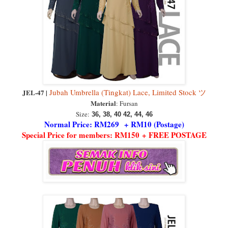
Jubah Umbrella (Tingkat) Lace, Limited Stock ツ
JEL-47 |
Material
: Fursan
Size:
36, 38, 40 42, 44, 46
Normal Price: RM269 + RM10 (Postage)
Special Price for members: RM150 + FREE POSTAGE