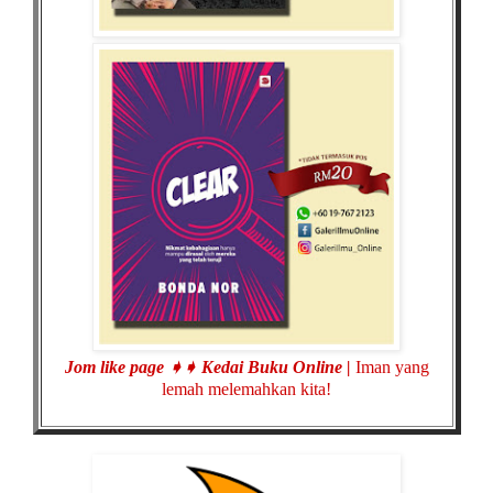
Jom like page ➧➧
Kedai Buku Online |
Iman yang
lemah melemahkan kita!