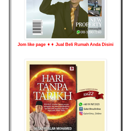
Jom like page ➧➧
Jual Beli Rumah Anda Disini