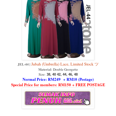
Jubah (Umbrella) Lace, Limited Stock ツ
JEL-44 |
Material
: Double Georgette
Size:
38, 40 42, 44, 46, 48
Normal Price: RM249 + RM10 (Postage)
Special Price for members: RM150 + FREE POSTAGE