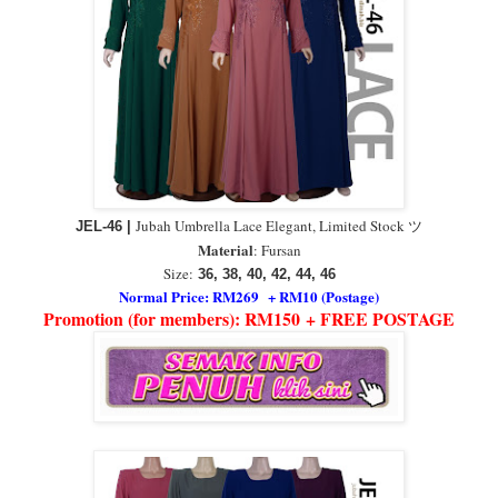
Jubah Umbrella Lace Elegant, Limited Stock ツ
JEL-46 |
Material
:
Fursan
Size:
36, 38, 40, 42, 44, 46
Normal Price: RM269 + RM10 (Postage)
Promotion (for members): RM150 + FREE POSTAGE