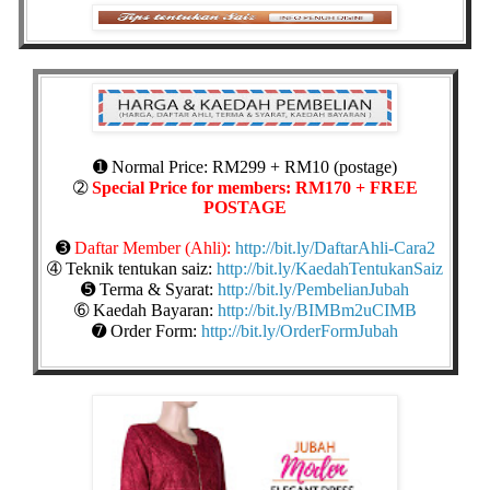
➊ Normal Price: RM299 + RM10 (postage)
➁
Special Price for members: RM170 + FREE
POSTAGE
➌
Daftar Member (Ahli):
http://bit.ly/DaftarAhli-Cara2
➃ Teknik tentukan saiz:
http://bit.ly/KaedahTentukanSaiz
➎ Terma & Syarat:
http://bit.ly/PembelianJubah
➅ Kaedah Bayaran:
http://bit.ly/BIMBm2uCIMB
➐ Order Form:
http://bit.ly/OrderFormJubah