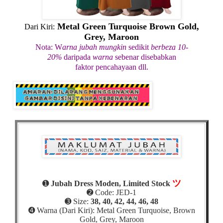
Metal Green Turquoise Brown Gold,
Dari Kiri:
Grey,
Maroon
Nota: W
arna jubah mungkin
sedikit
berbeza 10-
20%
daripada
warna
sebenar disebabkan
faktor pencahayaan dll.
ツ
➊
Jubah Dress Moden, Limited Stock
➋ Code: JED-1
➌ Size:
38, 40, 42, 44, 46, 48
➍
Warna (Dari Kiri): Metal Green Turquoise, Brown
Gold, Grey, Maroon