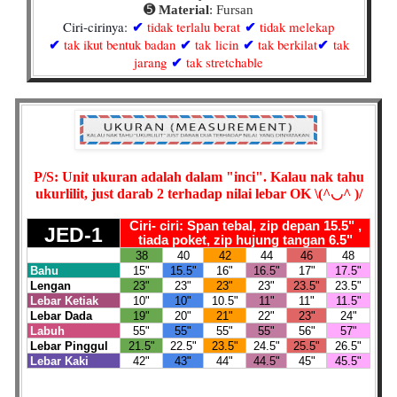
➎
Material
:
Fursan
Ciri-cirinya:
tidak terlalu berat
tidak melekap
✔
✔
tak ikut bentuk badan
tak licin
tak berkilat
tak
✔
✔
✔
✔
jarang
tak stretchable
✔
P/S: Unit ukuran adalah dalam "inci". Kalau nak tahu
ukurlilit, just darab 2 terhadap nilai lebar OK
\(^◡^ )/
Ciri- ciri: Span tebal, zip depan 15.5" ,
JED-1
tiada poket, zip hujung tangan 6.5"
38
40
42
44
46
48
Bahu
15"
15.5"
16"
16.5"
17"
17.5"
Lengan
23"
23"
23"
23"
23.5"
23.5"
Lebar Ketiak
10"
10"
10.5"
11"
11"
11.5"
Lebar Dada
19"
20"
21"
22"
23"
24"
Labuh
55"
55"
55"
55"
56"
57"
Lebar Pinggul
21.5"
22.5"
23.5"
24.5"
25.5"
26.5"
Lebar Kaki
42"
43"
44"
44.5"
45"
45.5"